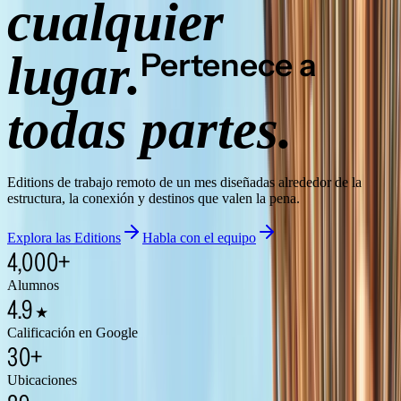
cualquier
lugar.
Pertenece a
todas partes.
Editions de trabajo remoto de un mes diseñadas alrededor de la
estructura, la conexión y destinos que valen la pena.
Explora las Editions
Habla con el equipo
4,000+
Alumnos
4.9
★
Calificación en Google
30+
Ubicaciones